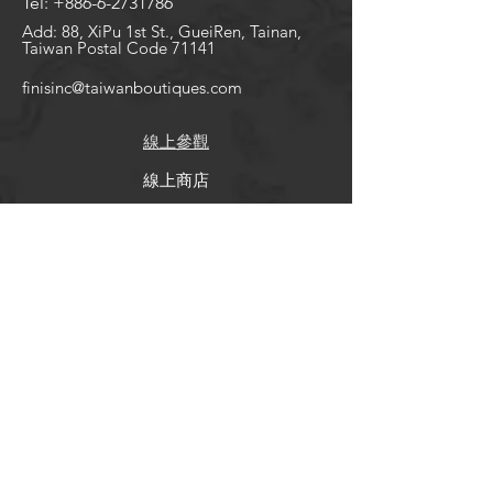
Tel:
+886-6-2731786
Add: 88, XiPu 1st St., GueiRen, Tainan,
Taiwan Postal Code 71141
finisinc@taiwanboutiques.com
線上​參觀
線上商店
聯絡我們
經銷夥伴
關於我們
​尋求幫助
FAQ
Shipping & Returns
Store Policy