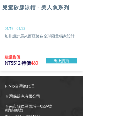
兒童矽膠泳帽 - 美人魚系列
01/19 - 01/23
​加州設計馬來西亞製造全球限量獨家設計
​建議售價
馬上購買
NT$512 特價
460
FINIS台灣總代理
台灣保緹克有限公司
台南市歸仁區西埔一街59號
(聯絡88號)