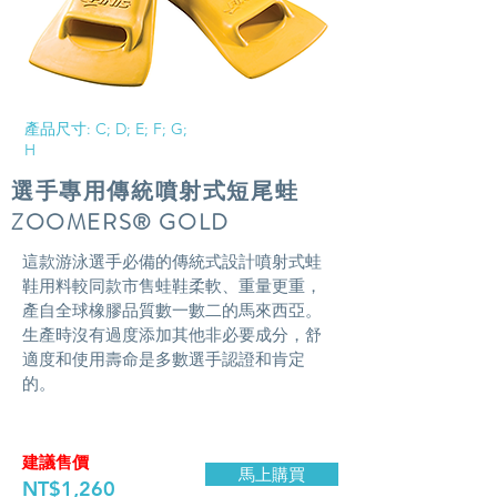
產品尺寸: C; D; E; F; G;
H
​選手專用傳統噴射式短尾蛙
ZOOMERS® GOLD
​這款游泳選手必備的傳統式設計噴射式蛙
鞋用料較同款市售蛙鞋柔軟、重量更重，
產自全球橡膠品質數一數二的馬來西亞。
生產時沒有過度添加其他非必要成分，舒
適度和使用壽命是多數選手認證和肯定
的。
建議售價
馬上購買
NT$1,260