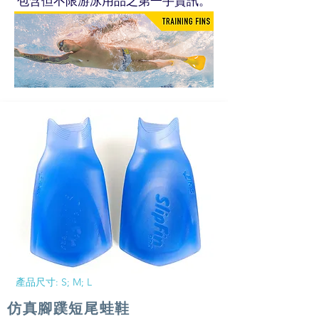
包含但不限游泳用品之第一手資訊。
​產品尺寸: S; M; L
仿真腳蹼短尾蛙鞋