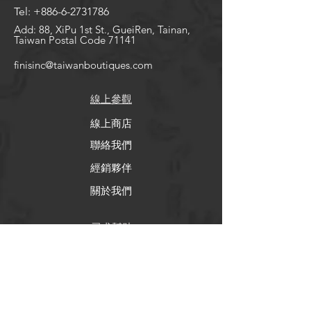
Tel:
+886-6-2731786
Add: 88, XiPu 1st St., GueiRen, Tainan,
Taiwan Postal Code 71141
finisinc@taiwanboutiques.com
線上​參觀
線上商店
聯絡我們
經銷夥伴
關於我們
​尋求幫助
FAQ
Shipping & Returns
Store Policy