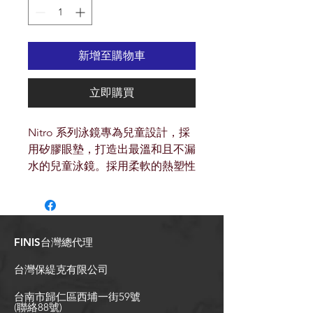
新增至購物車
立即購買
Nitro 系列泳鏡專為兒童設計，採
用矽膠眼墊，打造出最溫和且不漏
水的兒童泳鏡。採用柔軟的熱塑性
橡膠（TPR）材質製造的一體成型
鏡框，能完美貼合較小的臉型與較
高的鼻樑。此外，Nitro 系列泳鏡
配有雙條式鏡帶與可調節側邊扣，
FINIS台灣總代理
確保佩戴時既穩固又舒適貼合。
台灣保緹克有限公司
台南市歸仁區西埔一街59號
(聯絡88號)