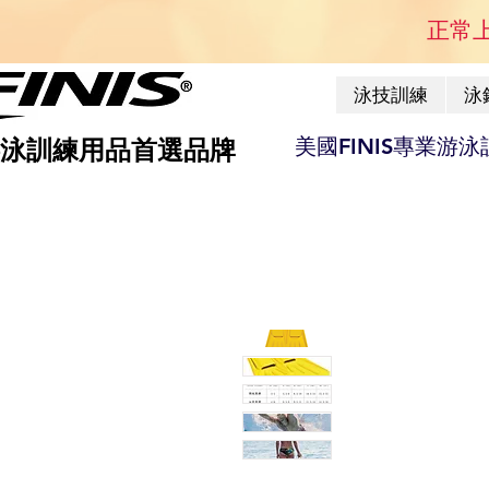
正常
登入
泳技訓練
泳
游泳訓練用品首選品牌
美國FINIS專業